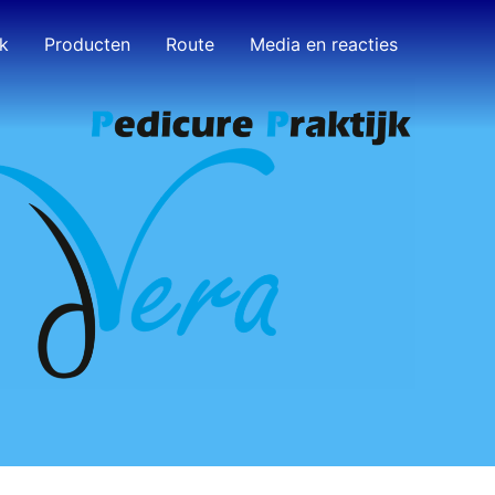
k
Producten
Route
Media en reacties