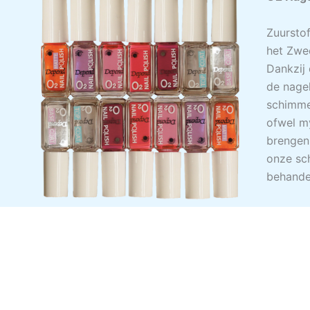
Zuursto
het Zwe
Dankzij 
de nage
schimme
ofwel m
brengen 
onze sc
behande