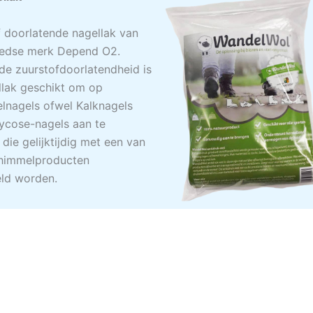
f doorlatende nagellak van
edse merk Depend O2.
de zuurstofdoorlatendheid is
llak geschikt om op
lnagels ofwel Kalknagels
ycose-nagels aan te
die gelijktijdig met een van
himmelproducten
ld worden.