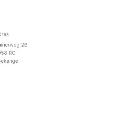
dres
uinerweg 2B
958 RC
oekange